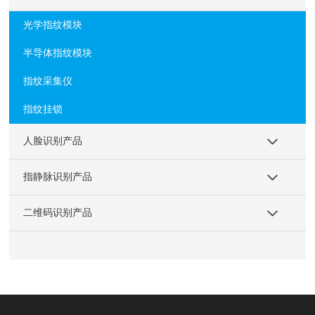
光学指纹模块
半导体指纹模块
指纹采集仪
指纹挂锁
人脸识别产品
指静脉识别产品
二维码识别产品