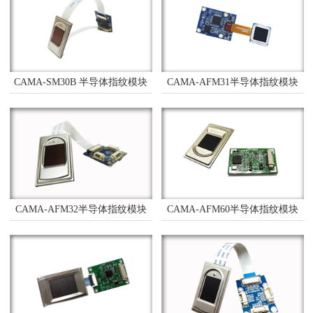
CAMA-SM30B 半导体指纹模块
CAMA-AFM31半导体指纹模块
CAMA-AFM32半导体指纹模块
CAMA-AFM60半导体指纹模块