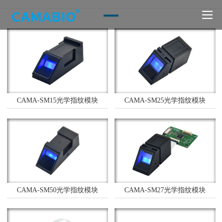
CAMA-SM15光学指纹模块
CAMA-SM25光学指纹模块
CAMA-SM50光学指纹模块
CAMA-SM27光学指纹模块